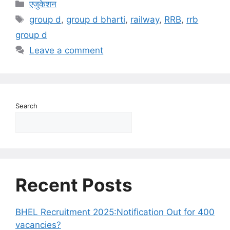
एजुकेशन
group d
,
group d bharti
,
railway
,
RRB
,
rrb
group d
Leave a comment
Search
Recent Posts
BHEL Recruitment 2025:Notification Out for 400
vacancies?