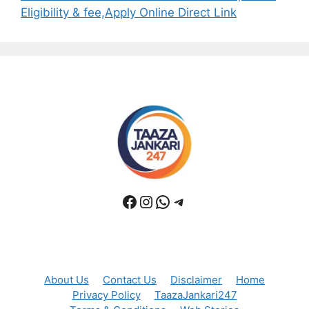
Eligibility & fee,Apply Online Direct Link
About Us
Contact Us
Disclaimer
Home
Privacy Policy
TaazaJankari247